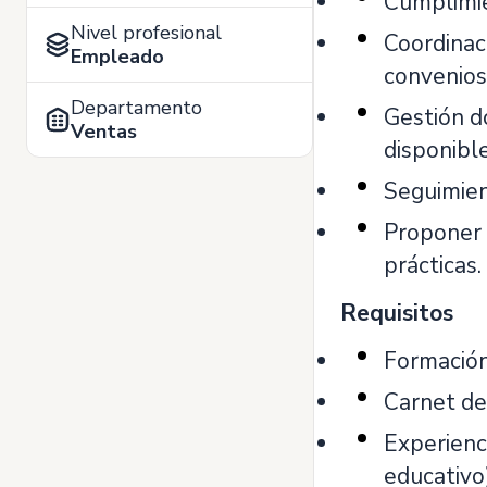
Cumplimie
Nivel profesional
Coordinac
Empleado
convenios
Departamento
Gestión d
Ventas
disponible
Seguimien
Proponer 
prácticas.
Requisitos
Formación 
Carnet de
Experienc
educativo)