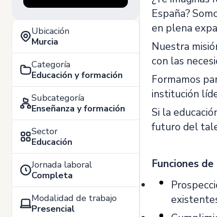
España? Som
en plena expa
Ubicación
Murcia
Nuestra misió
con las neces
Categoría
Educación y formación
Formamos par
institución lí
Subcategoría
Enseñanza y formación
Si la educació
futuro del tal
Sector
Educación
Funciones de 
Jornada laboral
Completa
Prospecci
Modalidad de trabajo
existente
Presencial