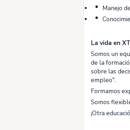
Manejo d
Conocimie
La vida en 
Somos un equi
de la formaci
sobre las dec
empleo".
Formamos expe
Somos flexibl
¡Otra educació