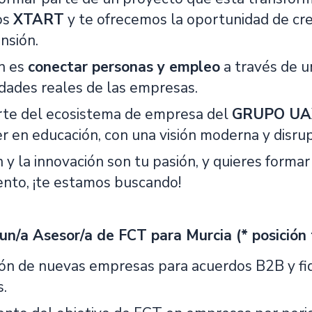
os
XTART
y te ofrecemos la oportunidad de cre
nsión.
n es
conectar personas y empleo
a través de un
idades reales de las empresas.
te del ecosistema de empresa del
GRUPO UA
der en educación, con una visión moderna y disrup
n y la innovación son tu pasión, y quieres form
ento, ¡te estamos buscando!
un/a Asesor/a de FCT para Murcia (* posición
ón de nuevas empresas para acuerdos B2B y fid
s.